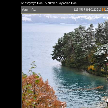
Anasayfaya Dön
Albümler Sayfasına Dön
Yorum Yaz
1
2
3
4
5
6
7
8
9
10
11
12
13
14
1