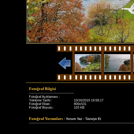
Fotoğraf Bilgisi
Fotoğraf Açıklaması :
Yükleme Tarihi :
10/16/2019 19:58:17
Fotoğraf Ebatı :
800x531
Fotoğraf Boyutu :
103 KB
Fotoğraf Yorumları -
-
Yorum Yaz
Tavsiye Et